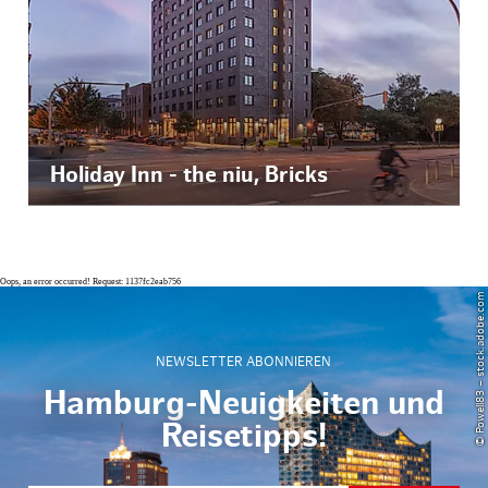
Holiday Inn - the niu, Bricks
Oops, an error occurred! Request: 1137fc2eab756
© Powell83 – stock.adobe.com
NEWSLETTER ABONNIEREN
Hamburg-Neuigkeiten und
Reisetipps!