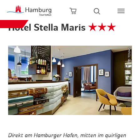
Zum Hauptinhalt springen
Zur Hauptnavigation springen
Zur Volltextsuche springen
Zum Footer springen
Warenkorb öffnen
Suche öffnen
Hotel Stella Maris
© TOMAS
Direkt am Hamburger Hafen, mitten im quirligen