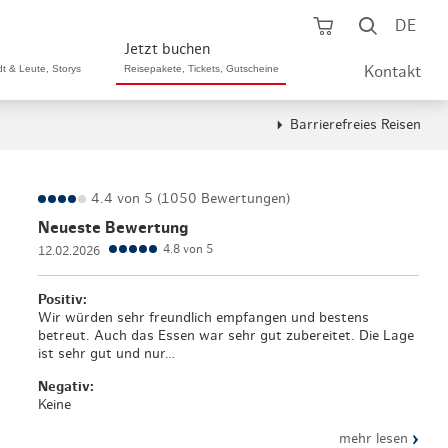
Warenkorb öf
Suche ö
DE
Jetzt buchen
dt & Leute, Storys
Reisepakete, Tickets, Gutscheine
Kontakt
Barrierefreies Reisen
ping A-Z
aurants A-Z
Sommer Special
tteilshopping
s & Bistros A-Z
4.4 von 5 (1050 Bewertungen)
Reisepakete
Neueste Bewertung
aufszentren
enarten
Hamburg CARD
4.8 von 5
12.02.2026
märkte
urger Originale
Tickets & Aktivitäten
Positiv:
Wir würden sehr freundlich empfangen und bestens
henmärkte
ne-Restaurants
betreut. Auch das Essen war sehr gut zubereitet. Die Lage
Hotels
ist sehr gut und nur…
aufsoffene Sonntage
met- & Feinschmecker
Negativ:
Gutschein schenken
Keine
dung, Schuhe, Schmuck
& günstig
Gruppenreisen
›
mehr lesen