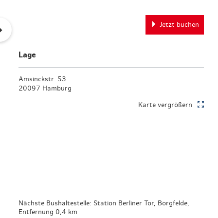
en & Lifestyle
haltig essen & trinken
haltig shoppen
Jetzt buchen
Lage
Amsinckstr. 53
20097 Hamburg
Karte vergrößern
Nächste Bushaltestelle: Station Berliner Tor, Borgfelde,
Entfernung 0,4 km