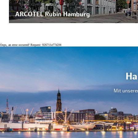
ARCOTEL Rubin Hamburg
Oops, an error occurred! Request: 926711e77d2f4
Ha
Mit unsere