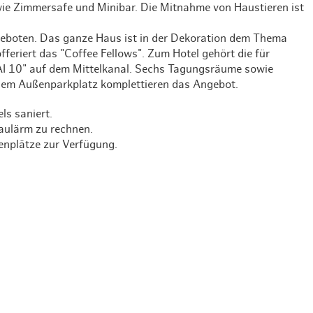
ie Zimmersafe und Minibar. Die Mitnahme von Haustieren ist
Weihnachten mit Bibi & Tina
geboten. Das ganze Haus ist in der Dekoration dem Thema
feriert das "Coffee Fellows". Zum Hotel gehört die für
AI 10" auf dem Mittelkanal. Sechs Tagungsräume sowie
 dem Außenparkplatz komplettieren das Angebot.
ls saniert.
Baulärm zu rechnen.
nplätze zur Verfügung.