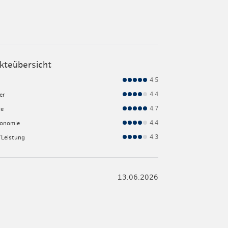
kteübersicht
4.5
4.4
er
4.7
ce
4.4
ronomie
4.3
/Leistung
13.06.2026