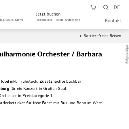
Warenkorb öf
Suche ö
DE
Jetzt buchen
dt & Leute, Storys
Reisepakete, Tickets, Gutscheine
Kontakt
Barrierefreies Reisen
ping A-Z
aurants A-Z
Sommer Special
© Cyrus Allyar
hilharmonie Orchester / Barbara
tteilshopping
s & Bistros A-Z
Reisepakete
aufszentren
enarten
Hamburg CARD
Hotel inkl. Frühstück, Zusatznächte buchbar
märkte
urger Originale
Tickets & Aktivitäten
mburg
für ein Konzert in Großen Saal
henmärkte
ne-Restaurants
rchester in Preiskategorie 1
Hotels
ntdeckerticket für freie Fahrt mit Bus und Bahn im Wert
aufsoffene Sonntage
met- & Feinschmecker
Gutschein schenken
dung, Schuhe, Schmuck
& günstig
Gruppenreisen