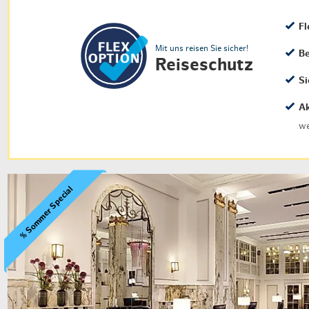
Fl
Mit uns reisen Sie sicher!
Be
Reiseschutz
Si
Ak
we
% Sommer Special