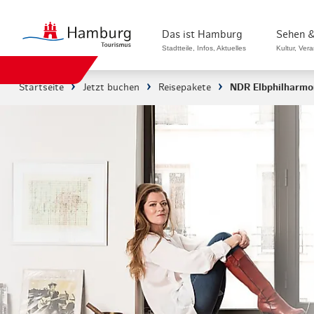
Das ist Hamburg
Sehen &
Stadtteile, Infos, Aktuelles
Kultur, Ver
Startseite
Jetzt buchen
Reisepakete
NDR Elbphilharmo
Stadtteile in Hamburg
Sehenswürdi
Die Welt in Hamburg
Kultur & Mu
Hamburg nachhaltig erleben
Veranstaltu
Ein Tag in Hamburg
Musicals & 
Hamburg das ganze Jahr
Hamburg mar
Hamburg für...
Rundfahrten
Infos & Mobilität
Radfahren i