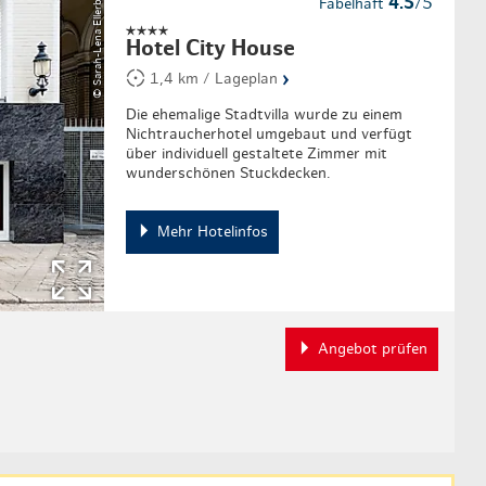
© Sarah-Lena Ellerbrock
4.5
/5
Fabelhaft
Hotel City House
›
1,4 km / Lageplan
Die ehemalige Stadtvilla wurde zu einem
Nichtraucherhotel umgebaut und verfügt
über individuell gestaltete Zimmer mit
wunderschönen Stuckdecken.
Mehr Hotelinfos
Angebot prüfen