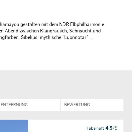
en & Lifestyle
haltig essen & trinken
haltig shoppen
hamayou gestalten mit dem NDR Elbphilharmonie
en Abend zwischen Klangrausch, Sehnsucht und
ngfarben, Sibelius’ mythische "Luonnotar" …
ENTFERNUNG
BEWERTUNG
4.5
/5
Fabelhaft