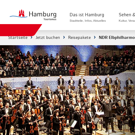
Das ist Hamburg
Sehen &
Stadtteile, Infos, Aktuelles
Kultur, Ver
Startseite
Jetzt buchen
Reisepakete
NDR Elbphilharmo
Stadtteile in Hamburg
Sehenswürdi
Die Welt in Hamburg
Kultur & Mu
Hamburg nachhaltig erleben
Veranstaltu
Ein Tag in Hamburg
Musicals & 
Hamburg das ganze Jahr
Hamburg mar
Hamburg für...
Rundfahrten
Infos & Mobilität
Radfahren i