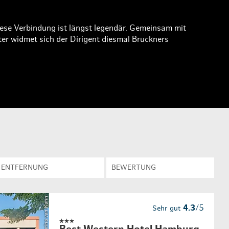
en & Lifestyle
haltig essen & trinken
haltig shoppen
ese Verbindung ist längst legendär. Gemeinsam mit
r widmet sich der Dirigent diesmal Bruckners
ENTFERNUNG
BEWERTUNG
© Marina van Kann
4.3
/5
Sehr gut