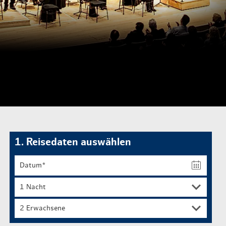
Routen & To
Historische
Grüne Metro
Erlebnis, Fre
1. Reisedaten auswählen
2 Erwachsene