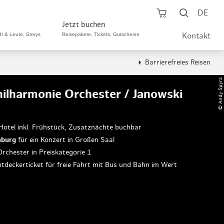
Warenkorb öf
Suche ö
DE
Jetzt buchen
dt & Leute, Storys
Reisepakete, Tickets, Gutscheine
Kontakt
Barrierefreies Reisen
ping A-Z
aurants A-Z
Sommer Special
© Andy Spyra
hilharmonie Orchester / Janowski
tteilshopping
s & Bistros A-Z
Reisepakete
aufszentren
enarten
Hamburg CARD
Hotel inkl. Frühstück, Zusatznächte buchbar
mburg
für ein Konzert in Großen Saal
märkte
urger Originale
Tickets & Aktivitäten
rchester in Preiskategorie 1
henmärkte
ne-Restaurants
ntdeckerticket für freie Fahrt mit Bus und Bahn im Wert
Hotels
aufsoffene Sonntage
met- & Feinschmecker
Gutschein schenken
dung, Schuhe, Schmuck
& günstig
Gruppenreisen