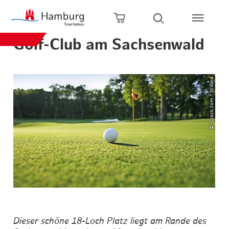
Zum Hauptinhalt springen
Zur Hauptnavigation springen
Zur Volltextsuche springen
Zum Footer springen
Warenkorb öffnen
Suche öffnen
Golf-Club am Sachsenwald
© iStock.com / Willard
Dieser schöne 18-Loch Platz liegt am Rande des