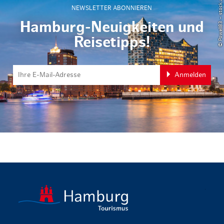
© Powell83 – stock.adobe.com
NEWSLETTER ABONNIEREN
Hamburg-Neuigkeiten und
Reisetipps!
Anmelden
zurück zur 