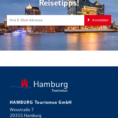
Reisetipps!
Anmelden
zurück zur 
HAMBURG Tourismus GmbH
Wexstraße 7
20355 Hamburg