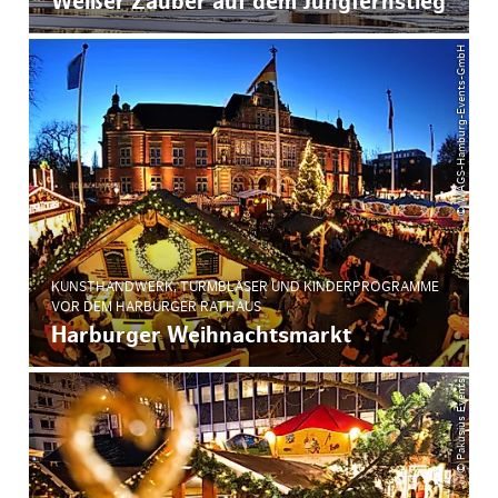
Weißer Zauber auf dem Jungfernstieg
© WAGS-Hamburg-Events-GmbH
KUNSTHANDWERK, TURMBLÄSER UND KINDERPROGRAMME
VOR DEM HARBURGER RATHAUS
Harburger Weihnachtsmarkt
© Pakusius Events