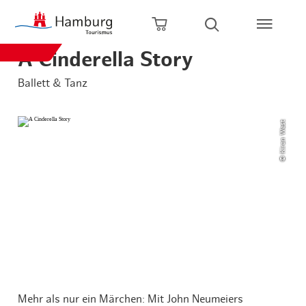
Zum Hauptinhalt springen
Zur Hauptnavigation springen
Zur Volltextsuche springen
Zum Footer springen
Warenkorb öffnen
Suche öffnen
A Cinderella Story
Ballett & Tanz
© Kiran West
Mehr als nur ein Märchen: Mit John Neumeiers