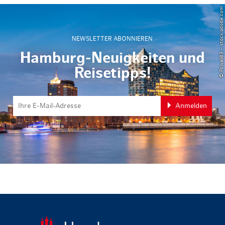
© Powell83 – stock.adobe.com
NEWSLETTER ABONNIEREN
Hamburg-Neuigkeiten und
Reisetipps!
Anmelden
zurück zur 