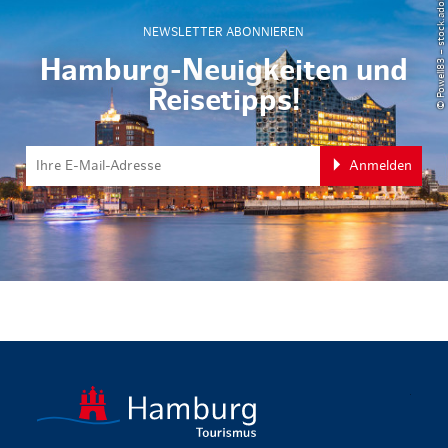
© Powell83 – stock.adobe.com
NEWSLETTER ABONNIEREN
Hamburg-Neuigkeiten und
Reisetipps!
Anmelden
zurück zur 