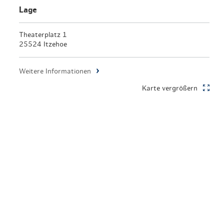
en & Lifestyle
haltig essen & trinken
Lage
haltig shoppen
Theaterplatz 1
25524 Itzehoe
Weitere Informationen
Karte vergrößern