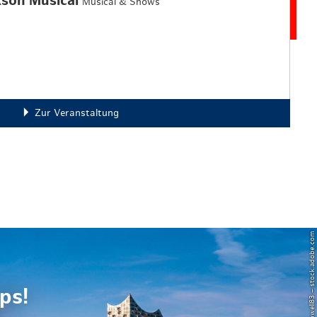
kson Musical
Musical & Shows
Zur Veranstaltung
© Powell83 – stock.adobe.com
ps!