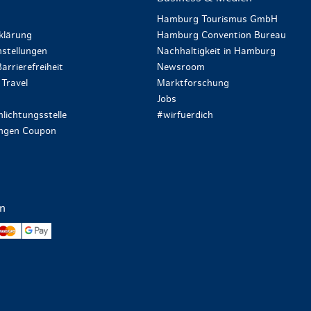
Hamburg Tourismus GmbH
klärung
Hamburg Convention Bureau
stellungen
Nachhaltigkeit in Hamburg
arrierefreiheit
Newsroom
Travel
Marktforschung
Jobs
lichtungsstelle
#wirfuerdich
ungen Coupon
en
yPal
Mastercard
Google Pay