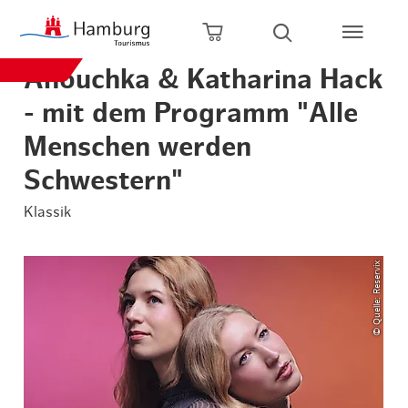
Zum Hauptinhalt springen
Zur Hauptnavigation springen
Zur Volltextsuche springen
Zum Footer springen
Warenkorb öffnen
Suche öffnen
Anouchka & Katharina Hack
- mit dem Programm "Alle
Menschen werden
Schwestern"
Klassik
© Quelle: Reservix