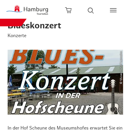
Zum Hauptinhalt springen
Zur Hauptnavigation springen
Zur Volltextsuche springen
Zum Footer springen
Warenkorb öffnen
Suche öffnen
Blueskonzert
Konzerte
© Museumshof Lensahn
In der Hof Scheune des Museumshofes erwartet Sie ein