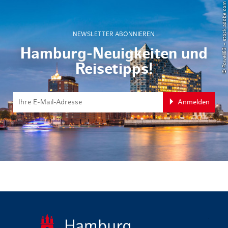
© Powell83 – stock.adobe.com
NEWSLETTER ABONNIEREN
Hamburg-Neuigkeiten und
Reisetipps!
Anmelden
zurück zur 