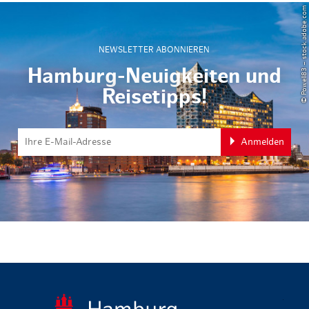
© Powell83 – stock.adobe.com
NEWSLETTER ABONNIEREN
Hamburg-Neuigkeiten und
Reisetipps!
Anmelden
zurück zur 