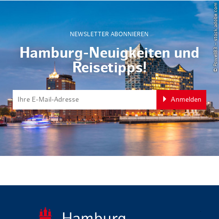
© Powell83 – stock.adobe.com
NEWSLETTER ABONNIEREN
Hamburg-Neuigkeiten und
Reisetipps!
Anmelden
zurück zur 