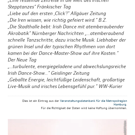
„Eine fesselnde Zeitreise in die Welt des irischen
Stepptanzes“ Fränkischer Tag
„Liebe auf den ersten ‚Click‘!“ Allgäuer Zeitung
„Die Iren wissen, wie richtig gefeiert wird.“ B.Z.
„Die Stadthalle bebt: Irish Dance mit atemberaubender
Akrobatik“ Nürnberger Nachrichten „…atemberaubend
schnelle Tanzschritte, dazu irische Musik. Liebhaber der
grünen Insel und der typischen Rhythmen von dort
kamen bei der Dance-Master-Show auf ihre Kosten.“
Der Neue Tag
„…turbulente, energiegeladene und abwechslungsreiche
Irish Dance-Show…“ Geislinger Zeitung
„Geballte Energie, leichtfüßige Leidenschaft, großartige
Live-Musik und irisches Lebensgefühl pur.“ WW-Kurier
Dies ist ein Eintrag aus der
Veranstaltungsdatenbank für die Metropolregion
Hamburg
.
Für die Richtigkeit der Daten wird keine Haftung übernommen.