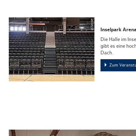
© MSSP
Inselpark Aren
Die Halle im Ins
gibt es eine ho
Dach.
Zum Veransta