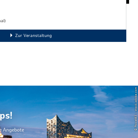
al)
Zur Veranstaltung
© Powell83 – stock.adobe.com
ps!
le Angebote