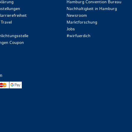
klärung
Hamburg Convention Bureau
stellungen
Nachhaltigkeit in Hamburg
arrierefreiheit
Newsroom
Travel
Marktforschung
Jobs
lichtungsstelle
#wirfuerdich
ungen Coupon
en
yPal
Mastercard
Google Pay