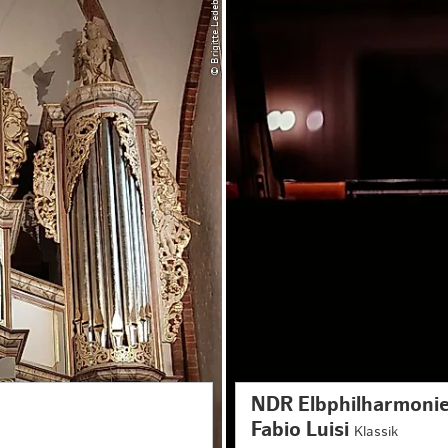
© Brigitte Ledeboer
NDR Elbphilharmonie
Fabio Luisi
Klassik