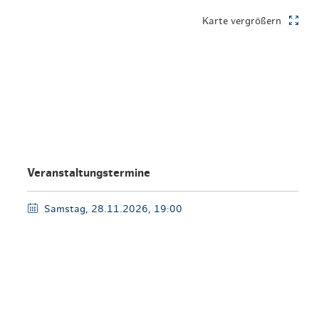
en & Lifestyle
haltig essen & trinken
Karte vergrößern
haltig shoppen
Veranstaltungstermine
Samstag, 28.11.2026, 19:00