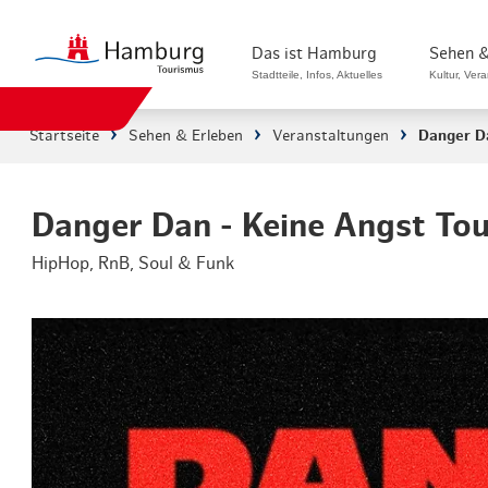
Das ist Hamburg
Sehen &
Stadtteile, Infos, Aktuelles
Kultur, Ver
Startseite
Sehen & Erleben
Veranstaltungen
Danger D
Stadtteile in Hamburg
Sehenswürdi
Die Welt in Hamburg
Kultur & Mu
Danger Dan - Keine Angst To
HipHop, RnB, Soul & Funk
Hamburg nachhaltig erleben
Veranstaltu
Ein Tag in Hamburg
Musicals & 
Hamburg das ganze Jahr
Hamburg mar
Hamburg für...
Rundfahrten
Infos & Mobilität
Radfahren i