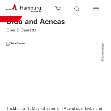
Zum Hauptinhalt springen
Zur Hauptnavigation springen
Zur Volltextsuche springen
Zum Footer springen
Warenkorb öffnen
Suche öffnen
Dido and Aeneas
Oper & Operette
© Synchrodogs
Trickfilm trifft Musiktheater. Ein Abend über Liebe und