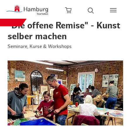
Zum Hauptinhalt springen
Zur Hauptnavigation springen
Zur Volltextsuche springen
Zum Footer springen
Warenkorb öffnen
Suche öffnen
"Die offene Remise" - Kunst
selber machen
Seminare, Kurse & Workshops