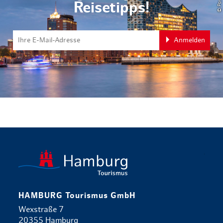
Reisetipps!
Anmelden
zurück zur 
HAMBURG Tourismus GmbH
Wexstraße 7
20355 Hamburg