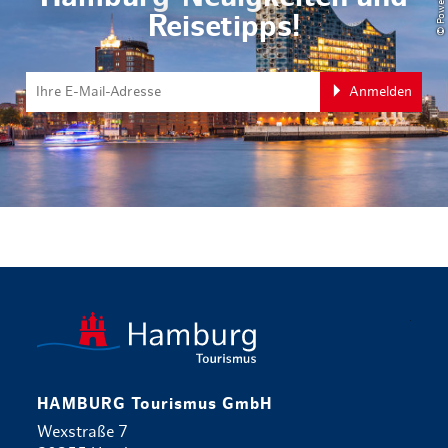
Reisetipps!
Anmelden
zurück zur 
HAMBURG Tourismus GmbH
Wexstraße 7