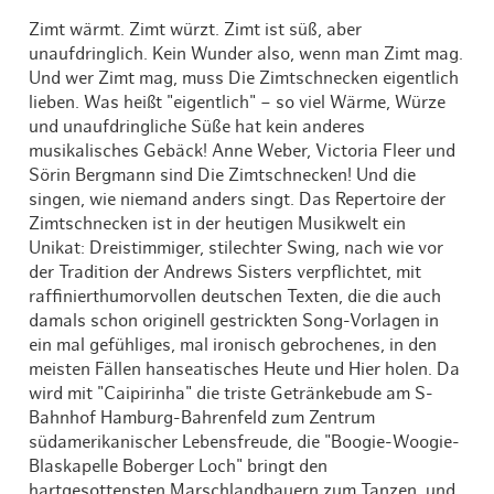
Zimt wärmt. Zimt würzt. Zimt ist süß, aber
unaufdringlich. Kein Wunder also, wenn man Zimt mag.
Und wer Zimt mag, muss Die Zimtschnecken eigentlich
lieben. Was heißt "eigentlich" – so viel Wärme, Würze
und unaufdringliche Süße hat kein anderes
musikalisches Gebäck! Anne Weber, Victoria Fleer und
Sörin Bergmann sind Die Zimtschnecken! Und die
singen, wie niemand anders singt. Das Repertoire der
Zimtschnecken ist in der heutigen Musikwelt ein
Unikat: Dreistimmiger, stilechter Swing, nach wie vor
der Tradition der Andrews Sisters verpflichtet, mit
raffinierthumorvollen deutschen Texten, die die auch
damals schon originell gestrickten Song-Vorlagen in
ein mal gefühliges, mal ironisch gebrochenes, in den
meisten Fällen hanseatisches Heute und Hier holen. Da
wird mit "Caipirinha" die triste Getränkebude am S-
Bahnhof Hamburg-Bahrenfeld zum Zentrum
südamerikanischer Lebensfreude, die "Boogie-Woogie-
Blaskapelle Boberger Loch" bringt den
hartgesottensten Marschlandbauern zum Tanzen, und