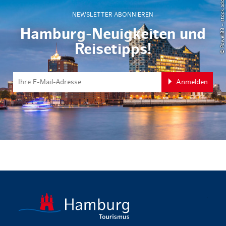
© Powell83 – stock.adobe.com
NEWSLETTER ABONNIEREN
Hamburg-Neuigkeiten und
Reisetipps!
Anmelden
zurück zur 