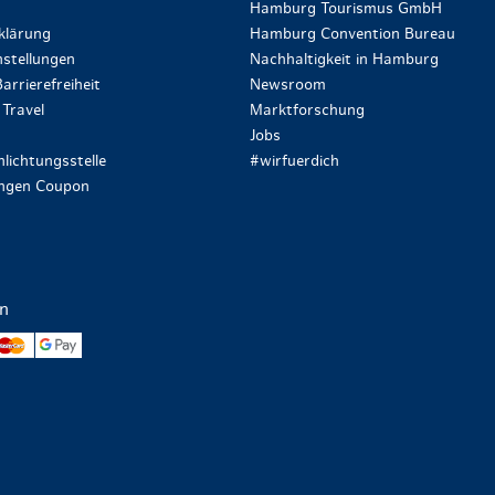
Hamburg Tourismus GmbH
klärung
Hamburg Convention Bureau
stellungen
Nachhaltigkeit in Hamburg
arrierefreiheit
Newsroom
Travel
Marktforschung
Jobs
lichtungsstelle
#wirfuerdich
ungen Coupon
en
yPal
Mastercard
Google Pay