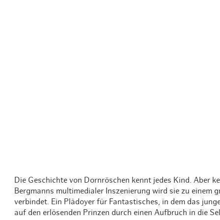
Routen & To
Historische
Grüne Metro
Erlebnis, Fre
Die Geschichte von Dornröschen kennt jedes Kind. Aber 
Bergmanns multimedialer Inszenierung wird sie zu einem gr
verbindet. Ein Plädoyer für Fantastisches, in dem das jun
auf den erlösenden Prinzen durch einen Aufbruch in die Se