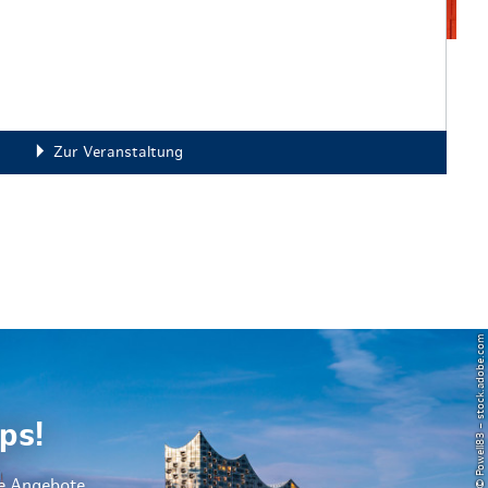
Zur Veranstaltung
© Powell83 – stock.adobe.com
ps!
le Angebote