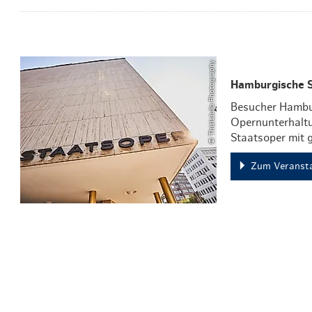
© ThisIsJulia Photography
Hamburgische 
Besucher Hambur
Opernunterhaltu
Staatsoper mit 
Zum Veransta