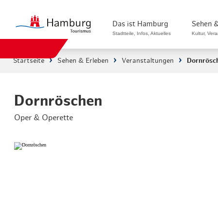
Das ist Hamburg
Sehen &
Stadtteile, Infos, Aktuelles
Kultur, Ver
Startseite
Sehen & Erleben
Veranstaltungen
Dornrösc
Stadtteile in Hamburg
Sehenswürdi
Die Welt in Hamburg
Kultur & Mu
Dornröschen
Oper & Operette
Hamburg nachhaltig erleben
Veranstaltu
Ein Tag in Hamburg
Musicals & 
Hamburg das ganze Jahr
Hamburg mar
Hamburg für...
Rundfahrten
Infos & Mobilität
Radfahren i