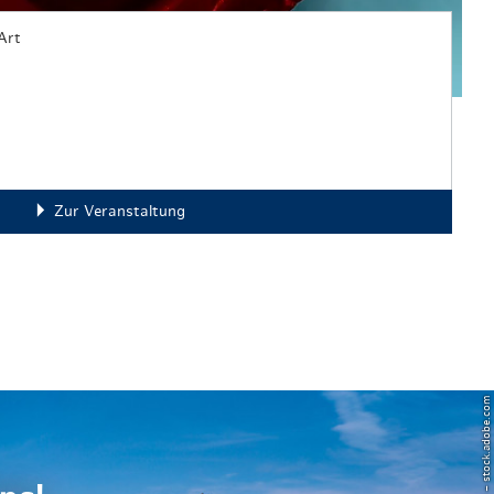
Art
Zur Veranstaltung
© Powell83 – stock.adobe.com