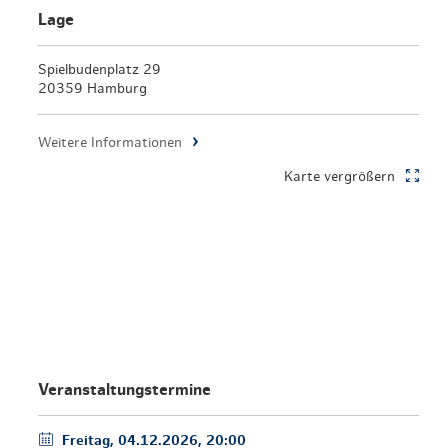
en & Lifestyle
haltig essen & trinken
Lage
haltig shoppen
Spielbudenplatz 29
20359 Hamburg
Weitere Informationen
Karte vergrößern
Veranstaltungstermine
Freitag, 04.12.2026, 20:00