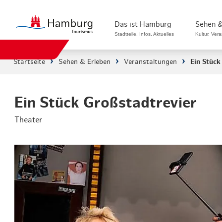
Das ist Hamburg
Sehen &
Stadtteile, Infos, Aktuelles
Kultur, Ver
Startseite
Sehen & Erleben
Veranstaltungen
Ein Stück
Stadtteile in Hamburg
Sehenswürdi
Die Welt in Hamburg
Kultur & Mu
Ein Stück Großstadtrevier
Theater
Hamburg nachhaltig erleben
Veranstaltu
Ein Tag in Hamburg
Musicals & 
Hamburg das ganze Jahr
Hamburg mar
Hamburg für...
Rundfahrten
Infos & Mobilität
Radfahren i