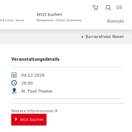
Warenkorb öf
Suche ö
DE
Jetzt buchen
dt & Leute, Storys
Reisepakete, Tickets, Gutscheine
Kontakt
Barrierefreies Reisen
ping A-Z
aurants A-Z
Sommer Special
tteilshopping
s & Bistros A-Z
Veranstaltungsdetails
Reisepakete
aufszentren
enarten
Hamburg CARD
04.12.2026
20:00
märkte
urger Originale
Tickets & Aktivitäten
St. Pauli Theater
henmärkte
ne-Restaurants
Hotels
aufsoffene Sonntage
met- & Feinschmecker
Weitere Informationen
Gutschein schenken
Jetzt buchen
dung, Schuhe, Schmuck
& günstig
Gruppenreisen