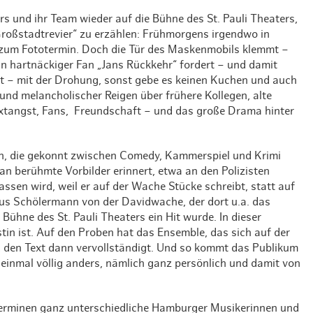
Weihnachten mit Bibi & Tina
s und ihr Team wieder auf die Bühne des St. Pauli Theaters,
Großstadtrevier“ zu erzählen: Frühmorgens irgendwo in
 zum Fototermin. Doch die Tür des Maskenmobils klemmt –
in hartnäckiger Fan „Jans Rückkehr“ fordert – und damit
t – mit der Drohung, sonst gebe es keinen Kuchen und auch
nd melancholischer Reigen über frühere Kollegen, alte
extangst, Fans, Freundschaft – und das große Drama hinter
en, die gekonnt zwischen Comedy, Kammerspiel und Krimi
an berühmte Vorbilder erinnert, etwa an den Polizisten
ssen wird, weil er auf der Wache Stücke schreibt, statt auf
lius Schölermann von der Davidwache, der dort u.a. das
 Bühne des St. Pauli Theaters ein Hit wurde. In dieser
istin ist. Auf den Proben hat das Ensemble, das sich auf der
t, den Text dann vervollständigt. Und so kommt das Publikum
 einmal völlig anders, nämlich ganz persönlich und damit von
erminen ganz unterschiedliche Hamburger Musikerinnen und