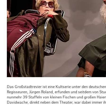
Routen & To
Historische
Grüne Metro
Erlebnis, Fre
Das Großstadtrevier ist eine Kultserie unter den deutsche
Regisseuren, Jürgen Roland, erfunden und seitdem von Stud
nunmehr 39 Staffeln von kleinen Fischen und großen Haien,
Davidwache, direkt neben dem Theater, war dabei immer ihr