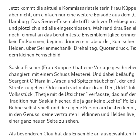
Jetzt kommt die aktuelle Kommissariatsleiterin Frau Küpper
aber nicht, um einfach nur eine weitere Episode aus dem „
Hamburg. Das Serien-Ensemble trifft sich vor Drehbeginn
und plötzlich sind alle eingeschlossen. Während draußen e
noch einmal an das berühmteste Ensemblemitglied erinner
kein Entkommen, beginnt drinnen ein absurder, komischer u
Helden, über Serienmechanik, Drehalltag, Quotendruck, T
dem kleinen Fernsehbild.
Saskia Fischer (Frau Küppers) hat eine Vorlage geschrieb
changiert, mit einem Schuss Meuterei. Und dabei beiläufig 
Seargent O’Hara in „Arsen und Spitzenhäubchen“, der entla
Streife zu gehen. Oder noch viel näher dran: Der „Udel“ Ju
Volksstück „Thetje mit de Utsichten“ verfasste, das auf der
Tradition nun Saskia Fischer, die ja gar keine „echte“ Poliz
Bühne selbst spielt und die eigene Person am besten kenn
in den Genuss, seine vertrauten Heldinnen und Helden live,
einer ganz neuen Seite zu sehen.
Als besonderen Clou hat das Ensemble an ausgewählten T