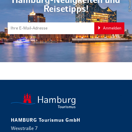
Hamburg-Neuigkeiten und
Reisetipps!
Anmelden
zurück zur 
HAMBURG Tourismus GmbH
Wexstraße 7