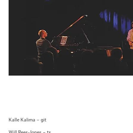
Routen & To
Historische
Grüne Metro
Erlebnis, Fre
Kalle Kalima – git
Will Rees-Jones – ts