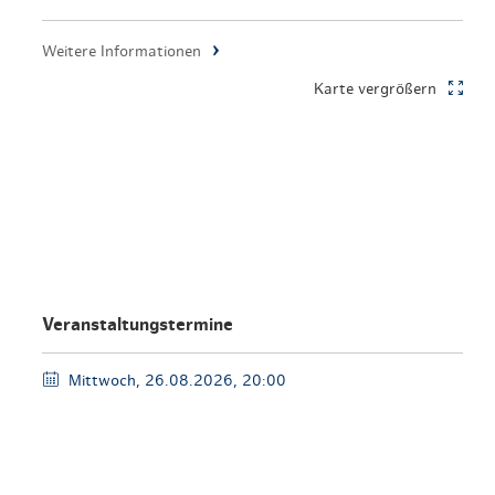
en & Lifestyle
haltig essen & trinken
Weitere Informationen
haltig shoppen
Karte vergrößern
Veranstaltungstermine
Mittwoch, 26.08.2026, 20:00