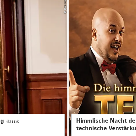
© Dan Hannen
rg
Himmlische Nacht der
Klassik
technische Verstärk