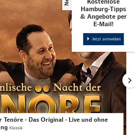
© links im Bild
Kostenlose
Hamburg-Tipps
& Angebote per
E-Mail!
Jetzt anmelden
 Tenöre - Das Original - Live und ohne
ung
Klassik