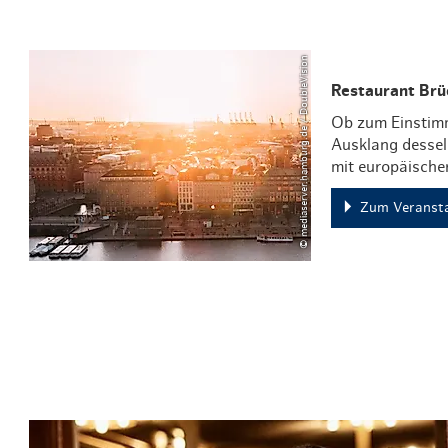
© mediaserver.hamburg.de / DoubleVision
Restaurant Brü
Ob zum Einstimm
Ausklang dessel
mit europäische
Zum Veransta