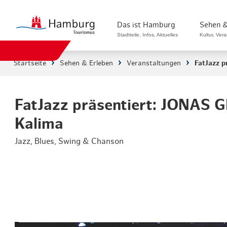
Das ist Hamburg
Sehen &
Stadtteile, Infos, Aktuelles
Kultur, Ver
Startseite
Sehen & Erleben
Veranstaltungen
FatJazz 
Stadtteile in Hamburg
Sehenswürdi
Die Welt in Hamburg
Kultur & Mu
FatJazz präsentiert: JONAS 
Kalima
Hamburg nachhaltig erleben
Veranstaltu
Jazz, Blues, Swing & Chanson
Ein Tag in Hamburg
Musicals & 
Hamburg das ganze Jahr
Hamburg mar
Hamburg für...
Rundfahrten
Infos & Mobilität
Radfahren i