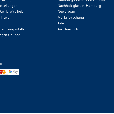
klärung
Hamburg Convention Bureau
stellungen
Nachhaltigkeit in Hamburg
arrierefreiheit
Newsroom
Travel
Marktforschung
Jobs
lichtungsstelle
#wirfuerdich
ungen Coupon
en
yPal
Mastercard
Google Pay