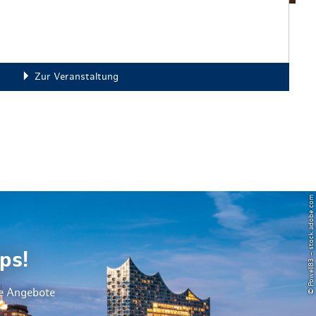
Zur Veranstaltung
© Powell83 – stock.adobe.com
ps!
le Angebote