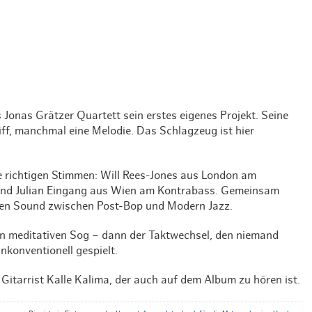
Weihnachten mit Bibi & Tina
 Jonas Grätzer Quartett sein erstes eigenes Projekt. Seine
iff, manchmal eine Melodie. Das Schlagzeug ist hier
ie richtigen Stimmen: Will Rees-Jones aus London am
und Julian Eingang aus Wien am Kontrabass. Gemeinsam
llen Sound zwischen Post-Bop und Modern Jazz.
nen meditativen Sog – dann der Taktwechsel, den niemand
konventionell gespielt.
Gitarrist Kalle Kalima, der auch auf dem Album zu hören ist.