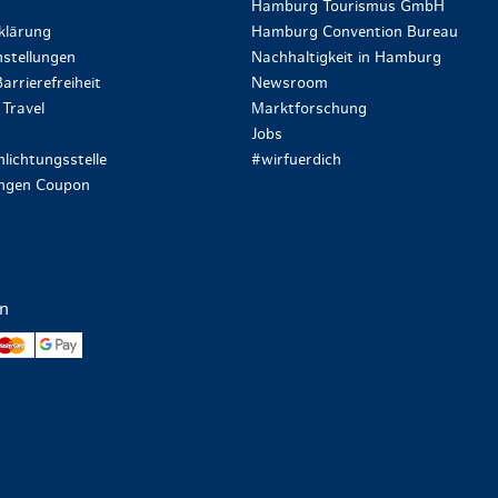
Hamburg Tourismus GmbH
klärung
Hamburg Convention Bureau
stellungen
Nachhaltigkeit in Hamburg
arrierefreiheit
Newsroom
Travel
Marktforschung
Jobs
lichtungsstelle
#wirfuerdich
ungen Coupon
en
yPal
Mastercard
Google Pay