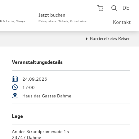
Warenkorb öf
Suche ö
DE
Jetzt buchen
dt & Leute, Storys
Reisepakete, Tickets, Gutscheine
Kontakt
Barrierefreies Reisen
ping A-Z
aurants A-Z
Sommer Special
tteilshopping
s & Bistros A-Z
Veranstaltungsdetails
Reisepakete
aufszentren
enarten
Hamburg CARD
24.09.2026
17:00
märkte
urger Originale
Tickets & Aktivitäten
Haus des Gastes Dahme
henmärkte
ne-Restaurants
Hotels
aufsoffene Sonntage
met- & Feinschmecker
Lage
Gutschein schenken
dung, Schuhe, Schmuck
& günstig
An der Strandpromenade 15
Gruppenreisen
23747 Dahme