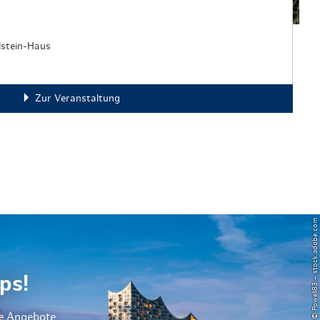
lstein-Haus
Zur Veranstaltung
© Powell83 – stock.adobe.com
ps!
le Angebote