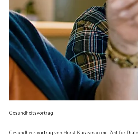
Routen & To
Historische
Grüne Metro
Erlebnis, Fre
Gesundheitsvortrag
Gesundheitsvortrag von Horst Karasman mit Zeit für Dial