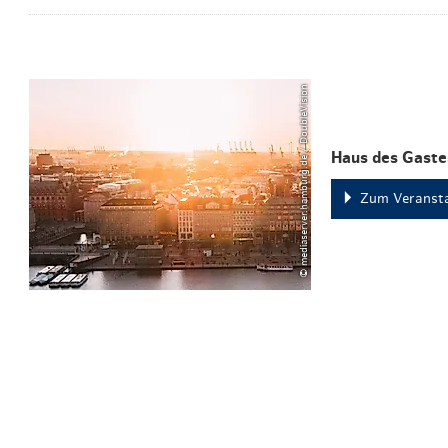
© mediaserver.hamburg.de / DoubleVision
Haus des Gast
Zum Veransta