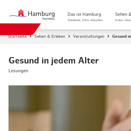
Das ist Hamburg
Sehen &
Stadtteile, Infos, Aktuelles
Kultur, Ver
Startseite
Sehen & Erleben
Veranstaltungen
Gesund in
Stadtteile in Hamburg
Sehenswürdi
Die Welt in Hamburg
Kultur & Mu
Gesund in jedem Alter
Lesungen
Hamburg nachhaltig erleben
Veranstaltu
Ein Tag in Hamburg
Musicals & 
Hamburg das ganze Jahr
Hamburg mar
Hamburg für...
Rundfahrten
Infos & Mobilität
Radfahren i