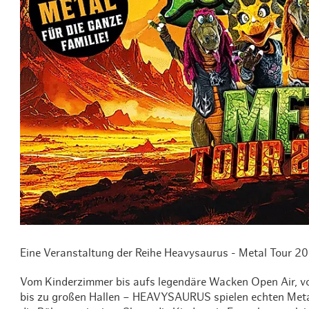
Routen & To
Historische
Grüne Metro
Erlebnis, Fre
Eine Veranstaltung der Reihe Heavysaurus - Metal Tour 
Vom Kinderzimmer bis aufs legendäre Wacken Open Air, vom
bis zu großen Hallen – HEAVYSAURUS spielen echten Metal 