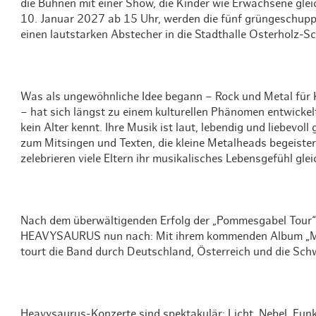
die Bühnen mit einer Show, die Kinder wie Erwachsene gl
10. Januar 2027 ab 15 Uhr, werden die fünf grüngeschup
einen lautstarken Abstecher in die Stadthalle Osterholz-
Was als ungewöhnliche Idee begann – Rock und Metal für 
– hat sich längst zu einem kulturellen Phänomen entwic
kein Alter kennt. Ihre Musik ist laut, lebendig und liebevo
zum Mitsingen und Texten, die kleine Metalheads begeister
zelebrieren viele Eltern ihr musikalisches Lebensgefühl gle
Nach dem überwältigenden Erfolg der „Pommesgabel Tour“
HEAVYSAURUS nun nach: Mit ihrem kommenden Album „M
tourt die Band durch Deutschland, Österreich und die Sch
Heavysaurus-Konzerte sind spektakulär: Licht, Nebel, Funk