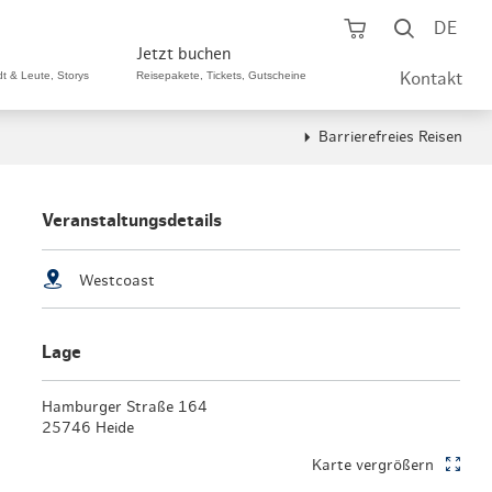
Warenkorb öf
Suche ö
DE
Jetzt buchen
dt & Leute, Storys
Reisepakete, Tickets, Gutscheine
Kontakt
Barrierefreies Reisen
ping A-Z
aurants A-Z
Sommer Special
tteilshopping
s & Bistros A-Z
Veranstaltungsdetails
Reisepakete
aufszentren
enarten
Hamburg CARD
Westcoast
märkte
urger Originale
Tickets & Aktivitäten
Lage
henmärkte
ne-Restaurants
Hotels
aufsoffene Sonntage
met- & Feinschmecker
Hamburger Straße 164
Gutschein schenken
25746 Heide
dung, Schuhe, Schmuck
& günstig
Karte vergrößern
Gruppenreisen