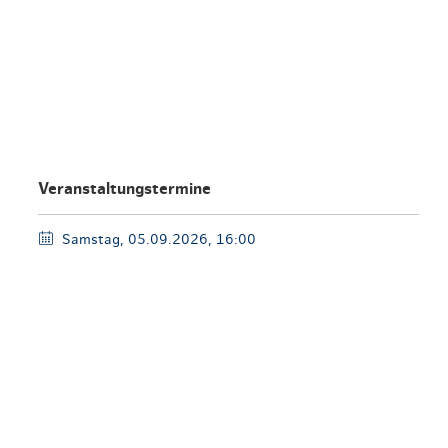
en & Lifestyle
haltig essen & trinken
haltig shoppen
Veranstaltungstermine
Samstag, 05.09.2026, 16:00