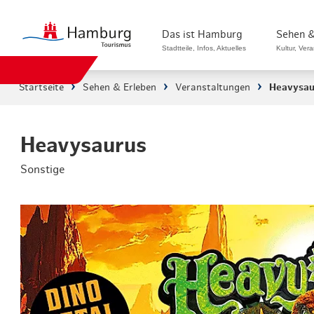
Das ist Hamburg
Sehen &
Stadtteile, Infos, Aktuelles
Kultur, Ver
Startseite
Sehen & Erleben
Veranstaltungen
Heavysau
Stadtteile in Hamburg
Sehenswürdi
Die Welt in Hamburg
Kultur & Mu
Heavysaurus
Sonstige
Hamburg nachhaltig erleben
Veranstaltu
Ein Tag in Hamburg
Musicals & 
Hamburg das ganze Jahr
Hamburg mar
Hamburg für...
Rundfahrten
Infos & Mobilität
Radfahren i