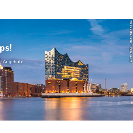
© Powell83 – stock.adobe.com
ps!
le Angebote