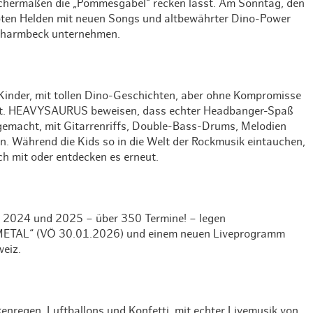
eichermaßen die „Pommesgabel“ recken lässt. Am Sonntag, den
Weihnachten mit Bibi & Tina
pten Helden mit neuen Songs und altbewährter Dino-Power
Scharmbeck unternehmen.
Kinder, mit tollen Dino-Geschichten, aber ohne Kompromisse
kelt. HEAVYSAURUS beweisen, dass echter Headbanger-Spaß
ll gemacht, mit Gitarrenriffs, Double-Bass-Drums, Melodien
n. Während die Kids so in die Welt der Rockmusik eintauchen,
ich mit oder entdecken es erneut.
 2024 und 2025 – über 350 Termine! – legen
ETAL“ (VÖ 30.01.2026) und einem neuen Liveprogramm
weiz.
enregen, Luftballons und Konfetti, mit echter Livemusik von