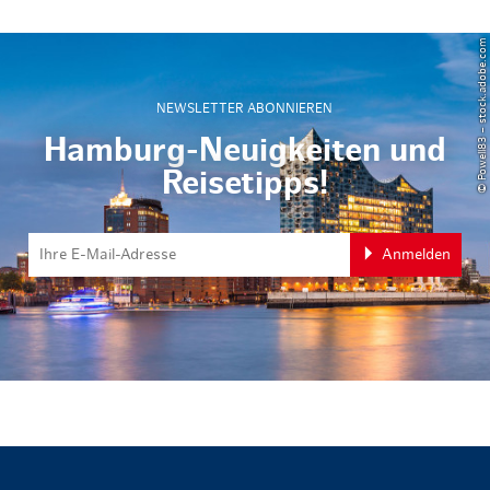
© Powell83 – stock.adobe.com
NEWSLETTER ABONNIEREN
Hamburg-Neuigkeiten und
Reisetipps!
Anmelden