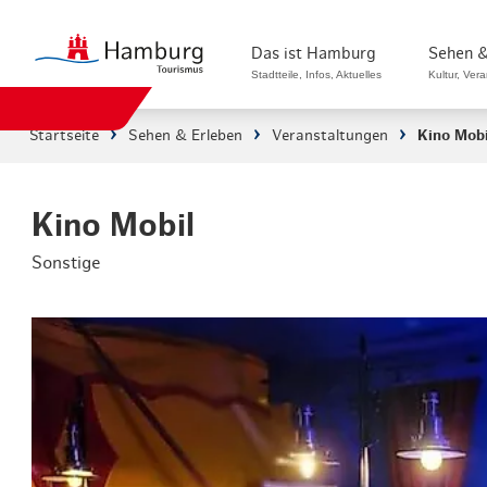
Das ist Hamburg
Sehen &
Stadtteile, Infos, Aktuelles
Kultur, Ver
Startseite
Sehen & Erleben
Veranstaltungen
Kino Mobi
Stadtteile in Hamburg
Sehenswürdi
Die Welt in Hamburg
Kultur & Mu
Kino Mobil
Sonstige
Hamburg nachhaltig erleben
Veranstaltu
Ein Tag in Hamburg
Musicals & 
Hamburg das ganze Jahr
Hamburg mar
Hamburg für...
Rundfahrten
Infos & Mobilität
Radfahren i