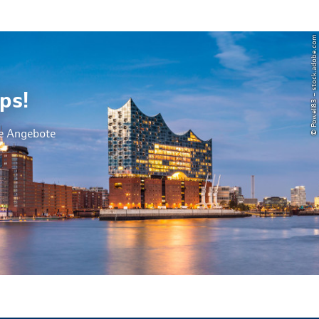
© Powell83 – stock.adobe.com
ps!
le Angebote