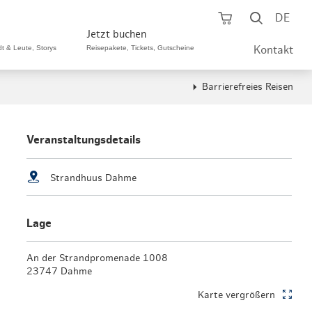
Warenkorb öf
Suche ö
DE
Jetzt buchen
dt & Leute, Storys
Reisepakete, Tickets, Gutscheine
Kontakt
Barrierefreies Reisen
ping A-Z
aurants A-Z
Sommer Special
tteilshopping
s & Bistros A-Z
Veranstaltungsdetails
Reisepakete
aufszentren
enarten
Hamburg CARD
Strandhuus Dahme
märkte
urger Originale
Tickets & Aktivitäten
Lage
henmärkte
ne-Restaurants
Hotels
aufsoffene Sonntage
met- & Feinschmecker
An der Strandpromenade 1008
Gutschein schenken
23747 Dahme
dung, Schuhe, Schmuck
& günstig
Karte vergrößern
Gruppenreisen