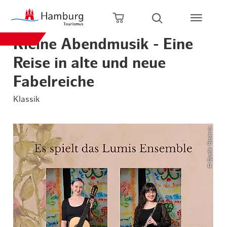
Zum Hauptinhalt springen
Zur Hauptnavigation springen
Zur Volltextsuche springen
Zum Footer springen
Warenkorb öffnen
Suche öffnen
Kleine Abendmusik - Eine
Reise in alte und neue
Fabelreiche
Klassik
© Quelle: Reservix