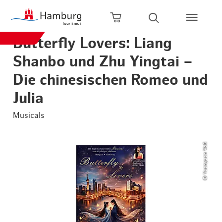
Zum Hauptinhalt springen
Zur Hauptnavigation springen
Zur Volltextsuche springen
Zum Footer springen
Warenkorb öffnen
Suche öffnen
Butterfly Lovers: Liang
Shanbo und Zhu Yingtai –
Die chinesischen Romeo und
Julia
Musicals
© Yuanyuan Voß