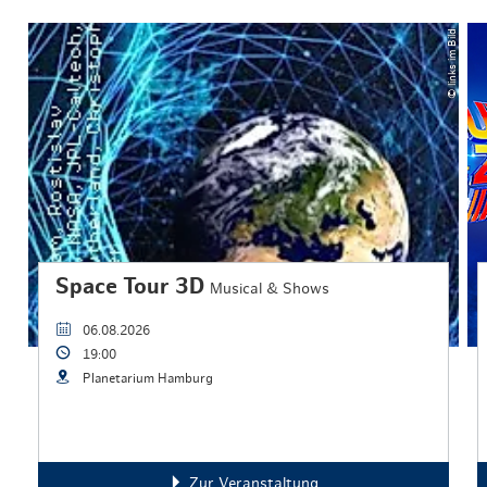
© links im Bild
Space Tour 3D
Musical & Shows
06.08.2026
19:00
Planetarium Hamburg
Zur Veranstaltung