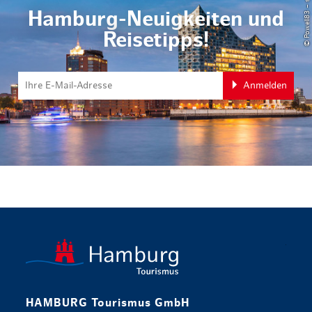
Hamburg-Neuigkeiten und
Reisetipps!
Anmelden
zurück zur 
HAMBURG Tourismus GmbH