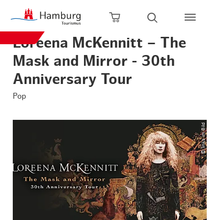
Zum Hauptinhalt springen
Zur Hauptnavigation springen
Zur Volltextsuche springen
Zum Footer springen
Warenkorb öffnen
Suche öffnen
Loreena McKennitt – The
Mask and Mirror - 30th
Anniversary Tour
Pop
© links im Bild