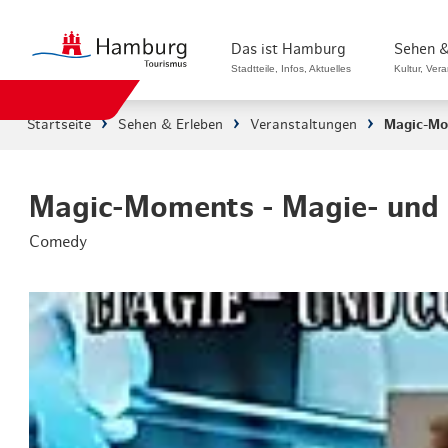
Das ist Hamburg
Sehen &
Stadtteile, Infos, Aktuelles
Kultur, Ver
Startseite
Sehen & Erleben
Veranstaltungen
Magic-Mo
Stadtteile in Hamburg
Sehenswürdi
Die Welt in Hamburg
Kultur & Mu
Magic-Moments - Magie- und
Comedy
Hamburg nachhaltig erleben
Veranstaltu
Ein Tag in Hamburg
Musicals & 
Hamburg das ganze Jahr
Hamburg mar
Hamburg für...
Rundfahrten
Infos & Mobilität
Radfahren i