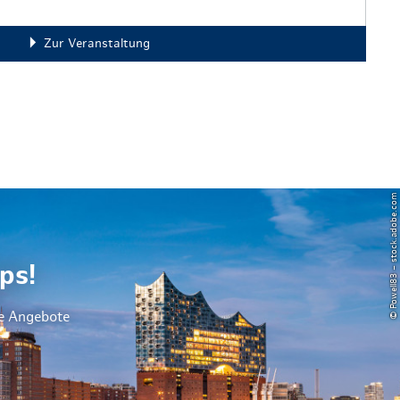
Zur Veranstaltung
© Powell83 – stock.adobe.com
ps!
le Angebote