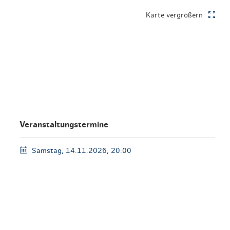
en & Lifestyle
haltig essen & trinken
Karte vergrößern
haltig shoppen
Veranstaltungstermine
Samstag, 14.11.2026, 20:00