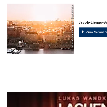
© mediaserver.hamburg.de / DoubleVision
Jacob-Lienau-Sc
Zum Veransta