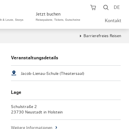
Warenkorb öf
Suche ö
DE
Jetzt buchen
dt & Leute, Storys
Reisepakete, Tickets, Gutscheine
Kontakt
Barrierefreies Reisen
ping A-Z
aurants A-Z
Sommer Special
tteilshopping
s & Bistros A-Z
Veranstaltungsdetails
Reisepakete
aufszentren
enarten
Hamburg CARD
Jacob-Lienau-Schule (Theatersaal)
märkte
urger Originale
Tickets & Aktivitäten
Lage
henmärkte
ne-Restaurants
Hotels
aufsoffene Sonntage
met- & Feinschmecker
Schulstraße 2
Gutschein schenken
23730 Neustadt in Holstein
dung, Schuhe, Schmuck
& günstig
Gruppenreisen
Weitere Informationen