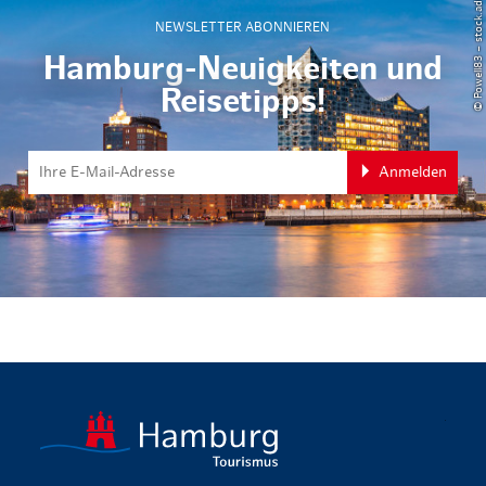
© Powell83 – stock.adobe.com
NEWSLETTER ABONNIEREN
Hamburg-Neuigkeiten und
Reisetipps!
Anmelden
zurück zur 