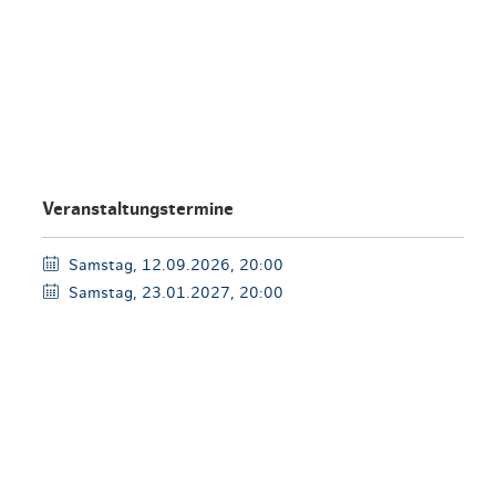
en & Lifestyle
haltig essen & trinken
haltig shoppen
Veranstaltungstermine
Samstag, 12.09.2026, 20:00
Samstag, 23.01.2027, 20:00