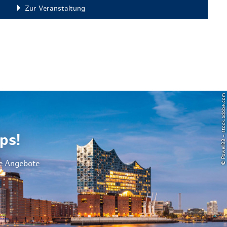
Zur Veranstaltung
© Powell83 – stock.adobe.com
ps!
le Angebote