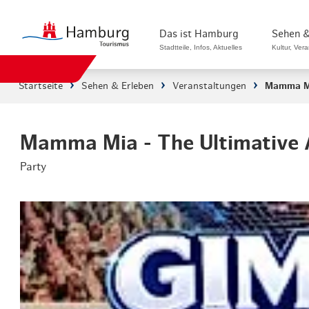
Das ist Hamburg
Sehen &
Stadtteile, Infos, Aktuelles
Kultur, Ver
Startseite
Sehen & Erleben
Veranstaltungen
Mamma Mi
Stadtteile in Hamburg
Sehenswürdi
Die Welt in Hamburg
Kultur & Mu
Mamma Mia - The Ultimative 
Party
Hamburg nachhaltig erleben
Veranstaltu
Ein Tag in Hamburg
Musicals & 
Hamburg das ganze Jahr
Hamburg mar
Hamburg für...
Rundfahrten
Infos & Mobilität
Radfahren i