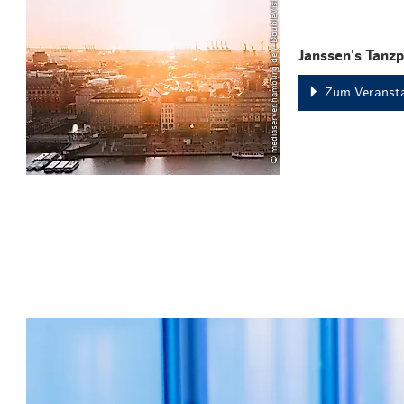
© mediaserver.hamburg.de / DoubleVision
Janssen's Tanzp
Zum Veransta