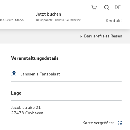
Warenkorb öf
Suche ö
DE
Jetzt buchen
dt & Leute, Storys
Reisepakete, Tickets, Gutscheine
Kontakt
Barrierefreies Reisen
ping A-Z
aurants A-Z
Sommer Special
tteilshopping
s & Bistros A-Z
Veranstaltungsdetails
Reisepakete
aufszentren
enarten
Hamburg CARD
Janssen's Tanzpalast
märkte
urger Originale
Tickets & Aktivitäten
Lage
henmärkte
ne-Restaurants
Hotels
aufsoffene Sonntage
met- & Feinschmecker
Jacobistraße 21
Gutschein schenken
27478 Cuxhaven
dung, Schuhe, Schmuck
& günstig
Karte vergrößern
Gruppenreisen