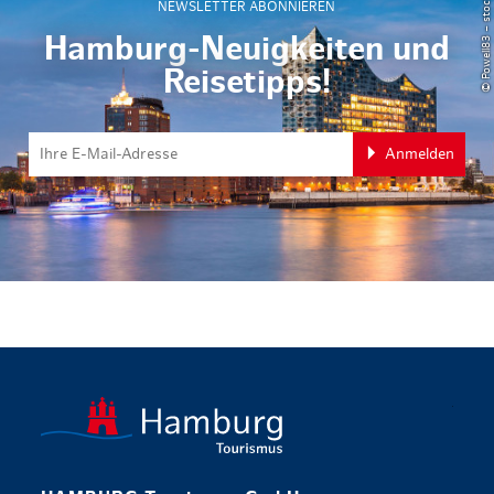
© Powell83 – stock.adobe.com
NEWSLETTER ABONNIEREN
Hamburg-Neuigkeiten und
Reisetipps!
Anmelden
zurück zur 