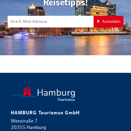
Reisetipps!
Anmelden
zurück zur 
HAMBURG Tourismus GmbH
Wexstraße 7
20355 Hamburg