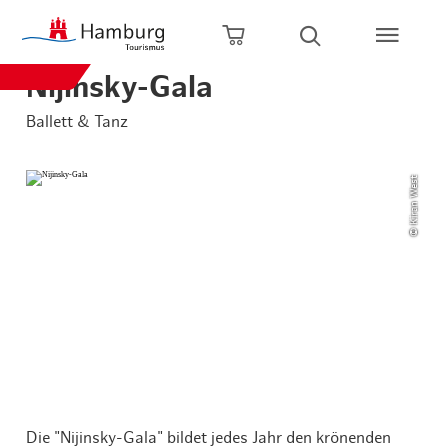
Zum Hauptinhalt springen
Zur Hauptnavigation springen
Zur Volltextsuche springen
Zum Footer springen
Warenkorb öffnen
Suche öffnen
Nijinsky-Gala
Ballett & Tanz
© Kiran West
Die "Nijinsky-Gala" bildet jedes Jahr den krönenden