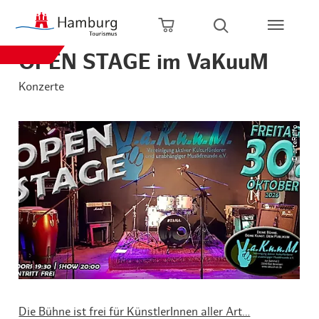
Zum Hauptinhalt springen
Zur Hauptnavigation springen
Zur Volltextsuche springen
Zum Footer springen
Warenkorb öffnen
Suche öffnen
OPEN STAGE im VaKuuM
Konzerte
© arteRalfo
Die Bühne ist frei für KünstlerInnen aller Art…