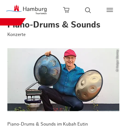
Zum Hauptinhalt springen
Zur Hauptnavigation springen
Zur Volltextsuche springen
Zum Footer springen
Warenkorb öffnen
Suche öffnen
Piano-Drums & Sounds
Konzerte
© Holger Mantey
Piano-Drums & Sounds im Kubah Eutin