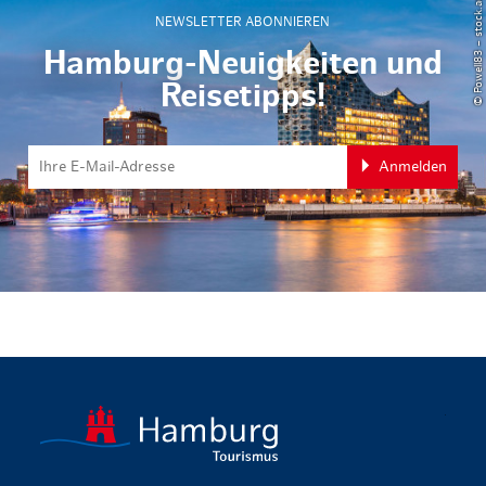
© Powell83 – stock.adobe.com
NEWSLETTER ABONNIEREN
Hamburg-Neuigkeiten und
Reisetipps!
Anmelden
zurück zur 