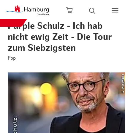
Zum Hauptinhalt springen
Zur Hauptnavigation springen
Zur Volltextsuche springen
Zum Footer springen
Warenkorb öffnen
Suche öffnen
Purple Schulz - Ich hab
nicht ewig Zeit - Die Tour
zum Siebzigsten
Pop
© links im Bild