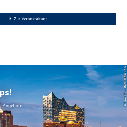
Zur Veranstaltung
© Powell83 – stock.adobe.com
ps!
le Angebote