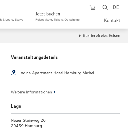
Warenkorb öf
Suche ö
DE
Jetzt buchen
dt & Leute, Storys
Reisepakete, Tickets, Gutscheine
Kontakt
Barrierefreies Reisen
ping A-Z
aurants A-Z
Sommer Special
tteilshopping
s & Bistros A-Z
Veranstaltungsdetails
Reisepakete
aufszentren
enarten
Hamburg CARD
Adina Apartment Hotel Hamburg Michel
märkte
urger Originale
Tickets & Aktivitäten
Weitere Informationen
henmärkte
ne-Restaurants
Hotels
aufsoffene Sonntage
met- & Feinschmecker
Lage
Gutschein schenken
dung, Schuhe, Schmuck
& günstig
Neuer Steinweg 26
Gruppenreisen
20459 Hamburg