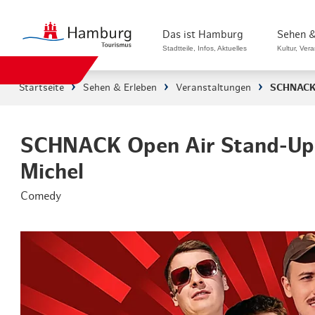
Das ist Hamburg
Sehen &
Stadtteile, Infos, Aktuelles
Kultur, Ver
Startseite
Sehen & Erleben
Veranstaltungen
SCHNACK 
Stadtteile in Hamburg
Sehenswürdi
Die Welt in Hamburg
Kultur & Mu
SCHNACK Open Air Stand-U
Michel
Hamburg nachhaltig erleben
Veranstaltu
Comedy
Ein Tag in Hamburg
Musicals & 
Hamburg das ganze Jahr
Hamburg mar
Hamburg für...
Rundfahrten
Infos & Mobilität
Radfahren i