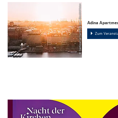
© mediaserver.hamburg.de / DoubleVision
Adina Apartmen
Zum Veransta