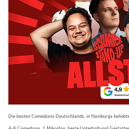
Routen & To
Historische
Grüne Metro
Erlebnis, Fre
Die besten Comedians Deutschlands, in Hamburgs beliebt
4-6 Comedians, 1 Mikrofon, beste Unterhaltung! Gesta