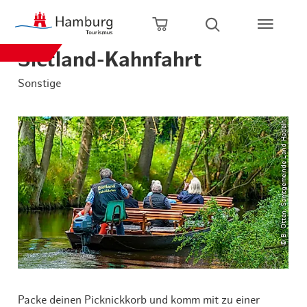
Zum Hauptinhalt springen
Zur Hauptnavigation springen
Zur Volltextsuche springen
Zum Footer springen
Warenkorb öffnen
Suche öffnen
Sietland-Kahnfahrt
Sonstige
© B. Otten, Samtgemeinde Land Hadeln
Packe deinen Picknickkorb und komm mit zu einer