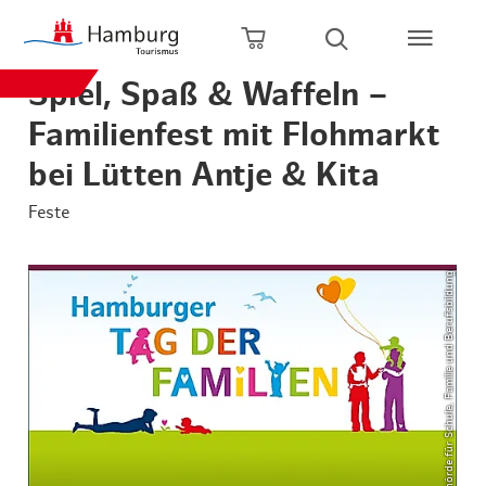
Zum Hauptinhalt springen
Zur Hauptnavigation springen
Zur Volltextsuche springen
Zum Footer springen
Warenkorb öffnen
Suche öffnen
Spiel, Spaß & Waffeln –
Familienfest mit Flohmarkt
bei Lütten Antje & Kita
Feste
© Behörde für Schule, Familie und Berufsbildung