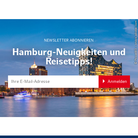
© Powell83 – stock.adobe.com
NEWSLETTER ABONNIEREN
Hamburg-Neuigkeiten und
Reisetipps!
Anmelden