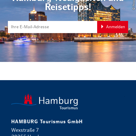
Reisetipps!
Anmelden
zurück zur 
HAMBURG Tourismus GmbH
Wexstraße 7