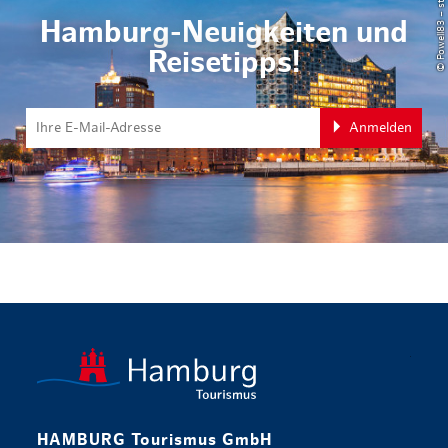
© Powell83 – stock.adobe.com
Hamburg-Neuigkeiten und
Reisetipps!
Anmelden
zurück zur 
HAMBURG Tourismus GmbH