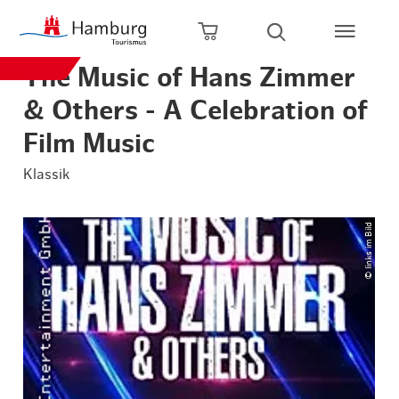
Zum Hauptinhalt springen
Zur Hauptnavigation springen
Zur Volltextsuche springen
Zum Footer springen
Warenkorb öffnen
Suche öffnen
The Music of Hans Zimmer
& Others - A Celebration of
Film Music
Klassik
© links im Bild