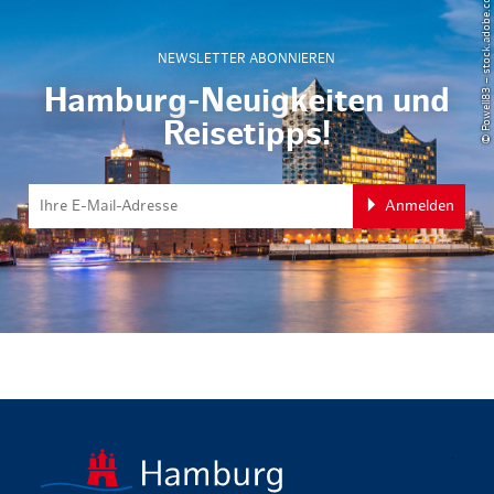
© Powell83 – stock.adobe.com
NEWSLETTER ABONNIEREN
Hamburg-Neuigkeiten und
Reisetipps!
Anmelden
zurück zur 