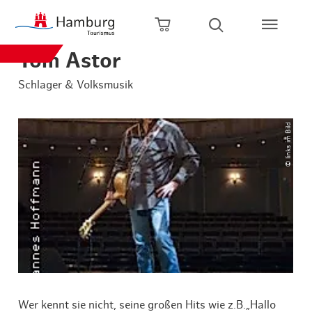
Zum Hauptinhalt springen
Zur Hauptnavigation springen
Zur Volltextsuche springen
Zum Footer springen
Warenkorb öffnen
Suche öffnen
Tom Astor
Schlager & Volksmusik
© links im Bild
Wer kennt sie nicht, seine großen Hits wie z.B.„Hallo