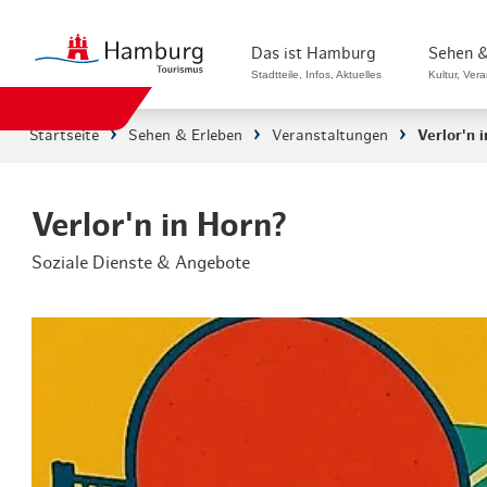
Das ist Hamburg
Sehen &
Stadtteile, Infos, Aktuelles
Kultur, Ver
Startseite
Sehen & Erleben
Veranstaltungen
Verlor'n 
Stadtteile in Hamburg
Sehenswürdi
Die Welt in Hamburg
Kultur & Mu
Verlor'n in Horn?
Soziale Dienste & Angebote
Hamburg nachhaltig erleben
Veranstaltu
Ein Tag in Hamburg
Musicals & 
Hamburg das ganze Jahr
Hamburg mar
Hamburg für...
Rundfahrten
Infos & Mobilität
Radfahren i