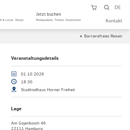
Warenkorb öf
Suche ö
DE
Jetzt buchen
dt & Leute, Storys
Reisepakete, Tickets, Gutscheine
Kontakt
Barrierefreies Reisen
ping A-Z
aurants A-Z
Sommer Special
tteilshopping
s & Bistros A-Z
Veranstaltungsdetails
Reisepakete
aufszentren
enarten
Hamburg CARD
01.10.2026
18:30
märkte
urger Originale
Tickets & Aktivitäten
Stadtteilhaus Horner Freiheit
henmärkte
ne-Restaurants
Hotels
aufsoffene Sonntage
met- & Feinschmecker
Lage
Gutschein schenken
dung, Schuhe, Schmuck
& günstig
Am Gojenboom 46
Gruppenreisen
22111 Hamburg