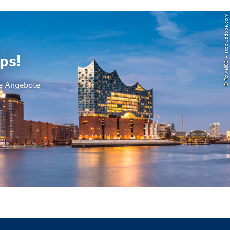
© Powell83 – stock.adobe.com
ps!
le Angebote