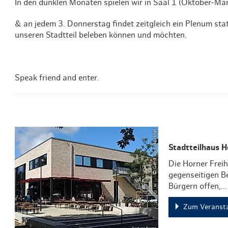
In den dunklen Monaten spielen wir in Saal 1 (Oktober-Mä
& an jedem 3. Donnerstag findet zeitgleich ein Plenum sta
unseren Stadtteil beleben können und möchten.
Speak friend and enter.
© Gerd von Borstel
Stadtteilhaus H
Die Horner Freih
gegenseitigen Be
Bürgern offen,…
Zum Veransta